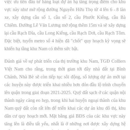
việc ưu tiên đầu tư hàng loạt dự án hạ tầng trọng điểm cho khu
vực này như mở rộng đường Nguyễn Hữu Thọ từ 4 lên 6 - 8 làn
xe, xây dựng cầu số 1, cầu số 2, cầu Phước Kiểng, cầu Bà
Chiêm. Đường Lê Văn Lương mở rộng thêm 15m và sẽ xây dựng
lại cầu Rạch Đỉa, cầu Long Kiểng, cầu Rạch Dơi, cầu Rạch Tôm.
Đặc biệt, tuyến metro số 4 hiện đã "chốt" quy hoạch kỳ vọng sẽ
khiến hạ tầng khu Nam có thêm sức bật.
Đánh giá về sự phát triển của thị trường khu Nam, TGĐ Colliers
Việt Nam cho rằng, trong thời gian tới đây nhà đất tại Bình
Chánh, Nhà Bè sẽ còn tiếp tục sôi động, số lượng dự án mới tại
các huyện này được triển khai nhiều hơn đón đầu lộ trình chuyển
lên quận trong giai đoạn 2021-2025. Quỹ đất sạch ở các quận nội
thành ngày càng eo hẹp, trong khi hai huyện ngoại thành của khu
Nam quỹ đất còn rất lớn để triển khai các dự án khu đô thị, khu
dân cư quy hoạch mới. Mặt bằng giá BĐS của các khu vực này
tăng lên là điều tất yếu, nhất là ở những nơi được xây dựng hệ