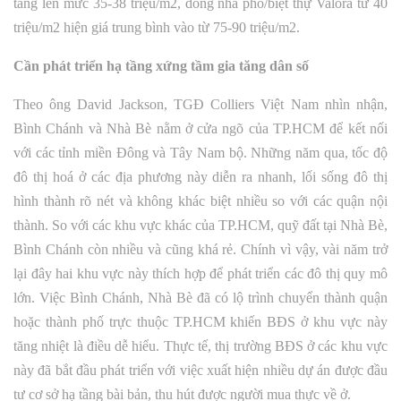
tăng lên mức 35-38 triệu/m2, dòng nhà phố/biệt thự Valora từ 40
triệu/m2 hiện giá trung bình vào từ 75-90 triệu/m2.
Cần phát triển hạ tầng xứng tầm gia tăng dân số
Theo ông David Jackson, TGĐ Colliers Việt Nam nhìn nhận,
Bình Chánh và Nhà Bè nằm ở cửa ngõ của TP.HCM để kết nối
với các tỉnh miền Đông và Tây Nam bộ. Những năm qua, tốc độ
đô thị hoá ở các địa phương này diễn ra nhanh, lối sống đô thị
hình thành rõ nét và không khác biệt nhiều so với các quận nội
thành. So với các khu vực khác của TP.HCM, quỹ đất tại Nhà Bè,
Bình Chánh còn nhiều và cũng khá rẻ. Chính vì vậy, vài năm trở
lại đây hai khu vực này thích hợp để phát triển các đô thị quy mô
lớn. Việc Bình Chánh, Nhà Bè đã có lộ trình chuyển thành quận
hoặc thành phố trực thuộc TP.HCM khiến BĐS ở khu vực này
tăng nhiệt là điều dễ hiểu. Thực tế, thị trường BĐS ở các khu vực
này đã bắt đầu phát triển với việc xuất hiện nhiều dự án được đầu
tư cơ sở hạ tầng bài bản, thu hút được người mua thực về ở.