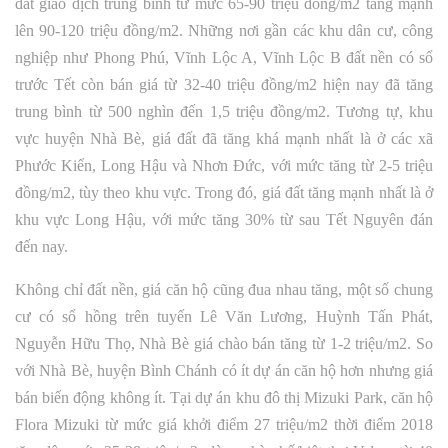
đất giao dịch trung bình từ mức 65-90 triệu đồng/m2 tăng mạnh
lên 90-120 triệu đồng/m2. Những nơi gần các khu dân cư, công
nghiệp như Phong Phú, Vĩnh Lộc A, Vĩnh Lộc B đất nền có sổ
trước Tết còn bán giá từ 32-40 triệu đồng/m2 hiện nay đã tăng
trung bình từ 500 nghìn đến 1,5 triệu đồng/m2. Tương tự, khu
vực huyện Nhà Bè, giá đất đã tăng khá mạnh nhất là ở các xã
Phước Kiển, Long Hậu và Nhơn Đức, với mức tăng từ 2-5 triệu
đồng/m2, tùy theo khu vực. Trong đó, giá đất tăng mạnh nhất là ở
khu vực Long Hậu, với mức tăng 30% từ sau Tết Nguyên đán
đến nay.
Không chỉ đất nền, giá căn hộ cũng đua nhau tăng, một số chung
cư có sổ hồng trên tuyến Lê Văn Lương, Huỳnh Tấn Phát,
Nguyễn Hữu Thọ, Nhà Bè giá chào bán tăng từ 1-2 triệu/m2. So
với Nhà Bè, huyện Bình Chánh có ít dự án căn hộ hơn nhưng giá
bán biến động không ít. Tại dự án khu đô thị Mizuki Park, căn hộ
Flora Mizuki từ mức giá khởi điểm 27 triệu/m2 thời điểm 2018