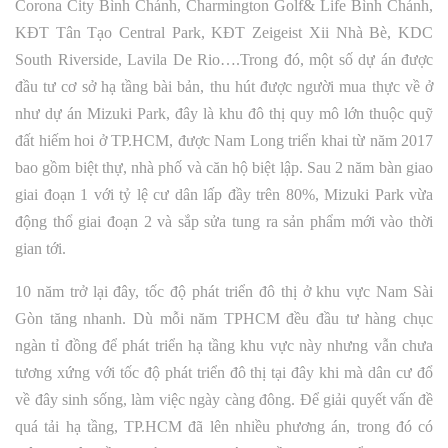
Corona City Bình Chánh, Charmington Golf& Life Bình Chánh,
KĐT Tân Tạo Central Park, KĐT Zeigeist Xii Nhà Bè, KDC
South Riverside, Lavila De Rio….Trong đó, một số dự án được
đầu tư cơ sở hạ tầng bài bản, thu hút được người mua thực về ở
như dự án Mizuki Park, đây là khu đô thị quy mô lớn thuộc quỹ
đất hiếm hoi ở TP.HCM, được Nam Long triển khai từ năm 2017
bao gồm biệt thự, nhà phố và căn hộ biệt lập. Sau 2 năm bàn giao
giai đoạn 1 với tỷ lệ cư dân lấp đầy trên 80%, Mizuki Park vừa
động thổ giai đoạn 2 và sắp sửa tung ra sản phẩm mới vào thời
gian tới.
10 năm trở lại đây, tốc độ phát triển đô thị ở khu vực Nam Sài
Gòn tăng nhanh. Dù mỗi năm TPHCM đều đầu tư hàng chục
ngàn tỉ đồng để phát triển hạ tầng khu vực này nhưng vẫn chưa
tương xứng với tốc độ phát triển đô thị tại đây khi mà dân cư đổ
về đây sinh sống, làm việc ngày càng đông. Để giải quyết vấn đề
quá tải hạ tầng, TP.HCM đã lên nhiều phương án, trong đó có