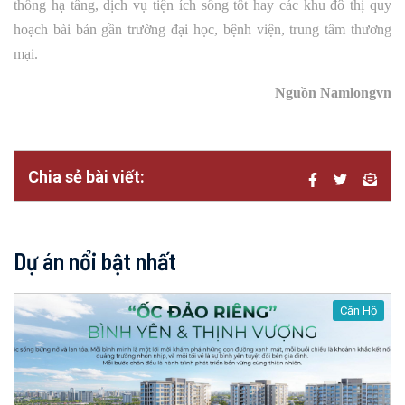
thống hạ tầng, dịch vụ tiện ích sống tốt hay các khu đô thị quy
hoạch bài bản gần trường đại học, bệnh viện, trung tâm thương
mại.
Nguồn Namlongvn
Chia sẻ bài viết:
Dự án nổi bật nhất
Căn Hộ