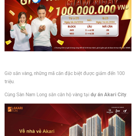
Giờ săn vàng, những mã căn đặc biệt được giảm đến 100
triệu.
Cùng Sàn Nam Long săn căn hộ vàng tại
dự án Akari City
.