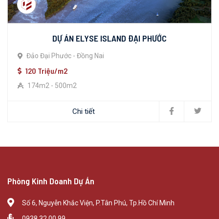
DỰ ÁN ELYSE ISLAND ĐẠI PHƯỚC
Đảo Đại Phước - Đồng Nai
120 Triệu/m2
174m2 - 500m2
Chi tiết
Phòng Kinh Doanh Dự Án
Số 6, Nguyễn Khắc Viện, P.Tân Phú, Tp.Hồ Chí Minh
0938 32 00 99