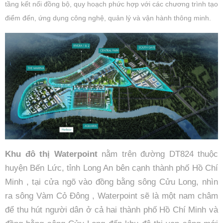
tầng kết nối đồng bộ, quy hoạch phức hợp với các chương trình tạo
điểm đến, ứng dụng công nghệ, quản lý và vận hành thông minh.
Khu đô thị Waterpoint
nằm trên đường DT824 thuộc
huyện Bến Lức, tỉnh Long An bên cạnh thành phố Hồ Chí
Minh , tại cửa ngõ vào đồng bằng sông Cửu Long, nhìn
ra sông Vàm Cỏ Đông , Waterpoint sẽ là một nam châm
để thu hút người dân ở cả hai thành phố Hồ Chí Minh và