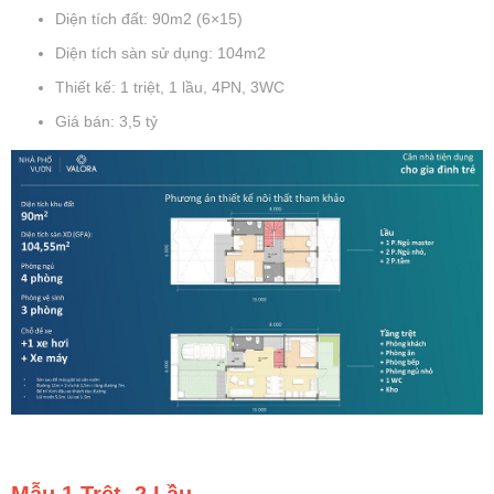
Diện tích đất: 90m2 (6×15)
Diện tích sàn sử dụng: 104m2
Thiết kế: 1 triệt, 1 lầu, 4PN, 3WC
Giá bán: 3,5 tỷ