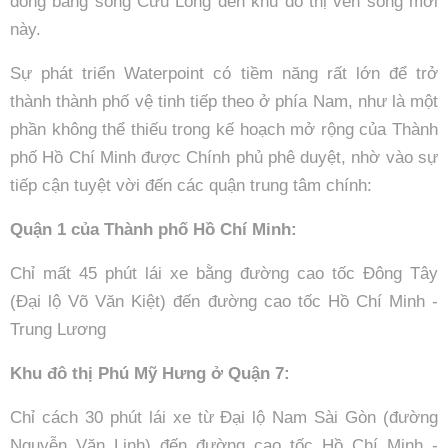
đồng bằng sông Cửu Long đến khu đô thị ven sông mới
này.
Sự phát triển Waterpoint có tiềm năng rất lớn để trở
thành thành phố vệ tinh tiếp theo ở phía Nam, như là một
phần không thể thiếu trong kế hoạch mở rộng của Thành
phố Hồ Chí Minh được Chính phủ phê duyệt, nhờ vào sự
tiếp cận tuyệt vời đến các quận trung tâm chính:
Quận 1 của Thành phố Hồ Chí Minh:
Chỉ mất 45 phút lái xe bằng đường cao tốc Đông Tây
(Đại lộ Võ Văn Kiệt) đến đường cao tốc Hồ Chí Minh -
Trung Lương
Khu đô thị Phú Mỹ Hưng ở Quận 7:
Chỉ cách 30 phút lái xe từ Đại lộ Nam Sài Gòn (đường
Nguyễn Văn Linh) đến đường cao tốc Hồ Chí Minh -