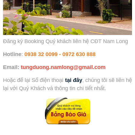
Đăng ký Booking Quý khách liên hệ CĐT Nam Long
Hotline
:
0938 32 0099
-
0972 630 888
Email:
tungduong.namlong@gmail.com
Hoặc để lại Số điện thoại
tại đây
, chúng tôi sẽ liên hệ
lại với Quý Khách và thông tin chi tiết nhất.