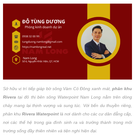
Sở hữu vị trí tiếp giáp bờ sông Vàm Cỏ Đông xanh mát,
phân khu
Rivera
tại đô thị bên sông Waterpoint Nam Long nằm trên dòng
chảy mang lại thịnh vượng và sung túc. Với bến du thuyền riêng,
phân khu
Rivera Waterpoint
là nơi dành cho các cư dân đẳng cấp,
nơi các thế hệ trong gia đình sinh ra và trưởng thành trong môi
trường sống đầy thiên nhiên và tiện nghi hiện đại.