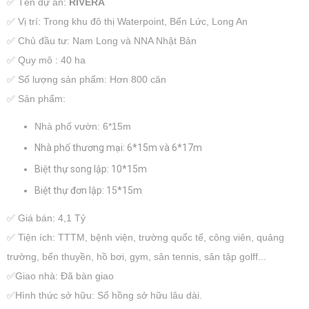
✅️ Tên dự án:
RIVERA
✅️ Vị trí: Trong khu đô thị Waterpoint, Bến Lức, Long An
✅️ Chủ đầu tư: Nam Long và NNA Nhật Bản
✅️ Quy mô : 40 ha
✅️ Số lượng sản phẩm: Hơn 800 căn
✅️ Sản phẩm:
Nhà phố vườn: 6*15m
Nhà phố thương mại: 6*15m và 6*17m
Biệt thự song lập: 10*15m
Biệt thự đơn lập: 15*15m
✅️ Giá bán: 4,1 Tỷ
✅️ Tiện ích: TTTM, bệnh viện, trường quốc tế, công viên, quảng
trường, bến thuyền, hồ bơi, gym, sân tennis, sân tập golff...
✅️​​​Giao nhà: Đã bàn giao
✅️Hình thức sở hữu: Sổ hồng sở hữu lâu dài.