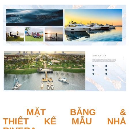
MẶT BẰNG &
THIẾT KẾ MẪU NHÀ