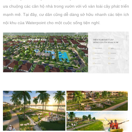
ưa chuộng các căn hộ nhà trong vườn với vô vàn loài cây phát triển
mạnh mẽ. Tại đây, cư dân cũng dễ dàng sở hữu nhanh các tiện ích
nội khu của Waterpoint cho một cuộc sống tiện nghỉ.