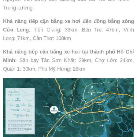
Trung Lương.
Khả năng tiếp cận bằng xe hơi đến đồng bằng sông
Cửa Long:
Tiền Giang: 33km, Bến Tre: 47km, Vĩnh
Long: 71km, Cần Thơ: 100km
Khả năng tiếp cận bằng xe hơi tại thành phố Hồ Chí
Minh:
Sân bay Tân Sơn Nhất: 29km, Chợ Lớn: 24km,
Quận 1: 30km, Phú Mỹ Hưng: 28km