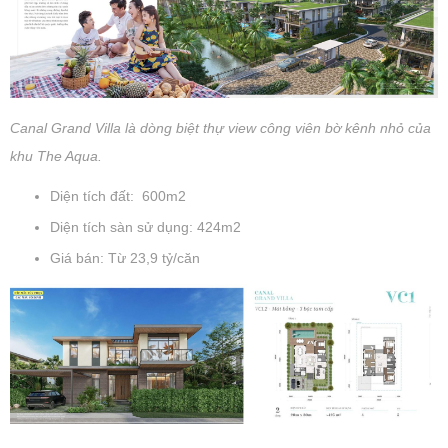
Canal Grand Villa là dòng biệt thự view công viên bờ kênh nhỏ của
khu The Aqua.
Diện tích đất: 600m2
Diện tích sàn sử dụng: 424m2
Giá bán: Từ 23,9 tỷ/căn