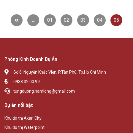
...
01
02
03
04
05
Phòng Kinh Doanh Dự Án
Số 6, Nguyễn Khắc Viện, P.Tân Phú, Tp.Hồ Chí Minh
0938 32 00 99
tungduong.namlong@gmail.com
Dự án nổi bật
Khu đô thị Akari City
Khu đô thị Waterpoint