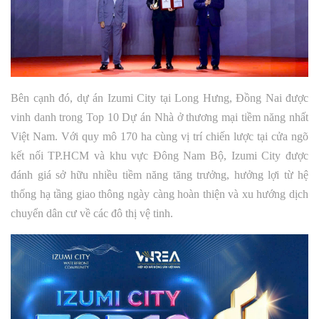
Bên cạnh đó, dự án Izumi City tại Long Hưng, Đồng Nai được
vinh danh trong Top 10 Dự án Nhà ở thương mại tiềm năng nhất
Việt Nam. Với quy mô 170 ha cùng vị trí chiến lược tại cửa ngõ
kết nối TP.HCM và khu vực Đông Nam Bộ, Izumi City được
đánh giá sở hữu nhiều tiềm năng tăng trưởng, hưởng lợi từ hệ
thống hạ tầng giao thông ngày càng hoàn thiện và xu hướng dịch
chuyển dân cư về các đô thị vệ tinh.