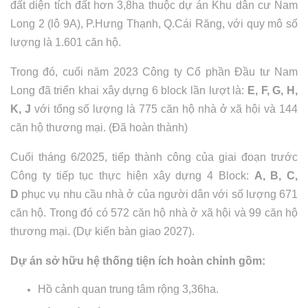
đất diện tích đất hơn 3,8ha thuộc dự án Khu dân cư Nam
Long 2 (lô 9A), P.Hưng Thạnh, Q.Cái Răng, với quy mô số
lượng là 1.601 căn hộ.
Trong đó, cuối năm 2023 Công ty Cổ phần Đầu tư Nam
Long đã triển khai xây dựng 6 block lần lượt là:
E, F, G, H,
K, J
với tổng số lượng là 775 căn hộ nhà ở xã hội và 144
căn hộ thương mại. (Đã hoàn thành)
Cuối tháng 6/2025, tiếp thành công của giai đoạn trước
Công ty tiếp tục thực hiện xây dựng 4 Block:
A, B, C,
D
phục vụ nhu cầu nhà ở của người dân với số lượng 671
căn hộ. Trong đó có 572 căn hộ nhà ở xã hội và 99 căn hộ
thương mại. (Dự kiến bàn giao 2027).
Dự án sở hữu hệ thống tiện ích hoàn chỉnh gồm:
Hồ cảnh quan trung tâm rộng 3,36ha.