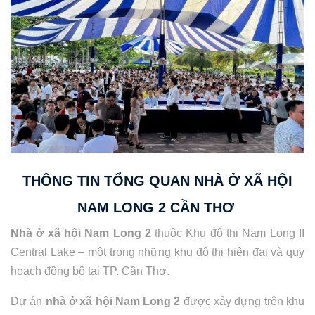
THÔNG TIN TỔNG QUAN NHÀ Ở XÃ HỘI
NAM LONG 2 CẦN THƠ
Nhà ở xã hội Nam Long 2
thuộc Khu đô thị Nam Long II
Central Lake – một trong những khu đô thị hiện đại và quy
hoạch đồng bộ tại TP. Cần Thơ.
Dự án
nhà ở xã hội Nam Long 2
được xây dựng trên khu