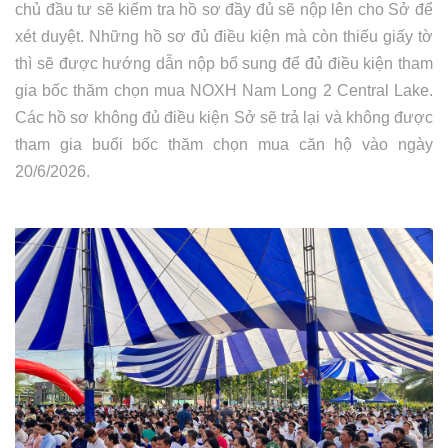
chủ đầu tư sẽ kiểm tra hồ sơ đầy đủ sẽ nộp lên cho Sở để
xét duyệt. Những hồ sơ đủ điều kiện mà còn thiếu giấy tờ
thì sẽ được hướng dẫn nộp bổ sung để đủ điều kiện tham
gia bốc thăm chọn mua NOXH Nam Long 2 Central Lake.
Các hồ sơ không đủ điều kiện Sở sẽ trả lại và không được
tham gia buổi bốc thăm chọn mua căn hộ vào ngày
20/6/2026.