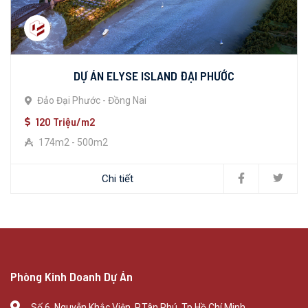
DỰ ÁN ELYSE ISLAND ĐẠI PHƯỚC
Đảo Đại Phước - Đồng Nai
120 Triệu/m2
174m2 - 500m2
Chi tiết
Phòng Kinh Doanh Dự Án
Số 6, Nguyễn Khắc Viện, P.Tân Phú, Tp.Hồ Chí Minh