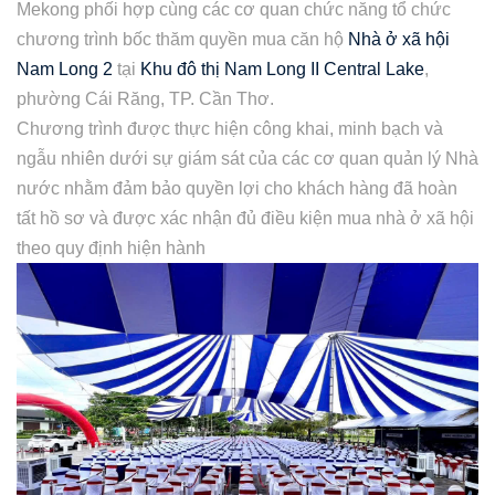
Mekong phối hợp cùng các cơ quan chức năng tổ chức
chương trình bốc thăm quyền mua căn hộ
Nhà ở xã hội
Nam Long 2
tại
Khu đô thị Nam Long II Central Lake
,
phường Cái Răng, TP. Cần Thơ.
Chương trình được thực hiện công khai, minh bạch và
ngẫu nhiên dưới sự giám sát của các cơ quan quản lý Nhà
nước nhằm đảm bảo quyền lợi cho khách hàng đã hoàn
tất hồ sơ và được xác nhận đủ điều kiện mua nhà ở xã hội
theo quy định hiện hành