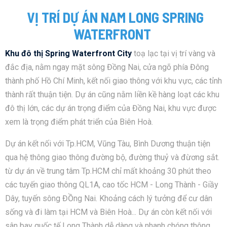
VỊ TRÍ DỰ ÁN NAM LONG SPRING
WATERFRONT
Khu đô thị Spring Waterfront City
toạ lạc tại vị trí vàng và
đắc địa, nằm ngay mặt sông Đồng Nai, cửa ngõ phía Đông
thành phố Hồ Chí Minh, kết nối giao thông với khu vực, các tỉnh
thành rất thuận tiện. Dự án cũng nằm liền kề hàng loạt các khu
đô thị lớn, các dự án trọng điểm của Đồng Nai, khu vực được
xem là trọng điểm phát triển của Biên Hoà.
Dự án kết nối với Tp.HCM, Vũng Tàu, Bình Dương thuận tiện
qua hệ thông giao thông đường bộ, đường thuỷ và đừơng sắt.
từ dự án về trung tâm Tp.HCM chỉ mất khoảng 30 phút theo
các tuyến giao thông QL1A, cao tốc HCM - Long Thành - Giầy
Dây, tuyến sông ĐỒng Nai. Khoảng cách lý tưởng để cư dân
sống và đi làm tại HCM và Biên Hoà... Dự án còn kết nối với
sân bay quốc tế Long Thành dễ dàng và nhanh chóng thông