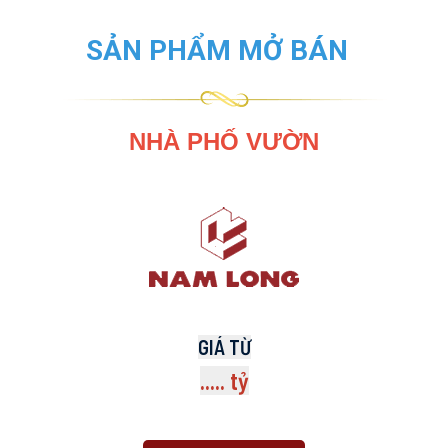
SẢN PHẨM MỞ BÁN
NHÀ PHỐ VƯỜN
GIÁ TỪ
..... tỷ