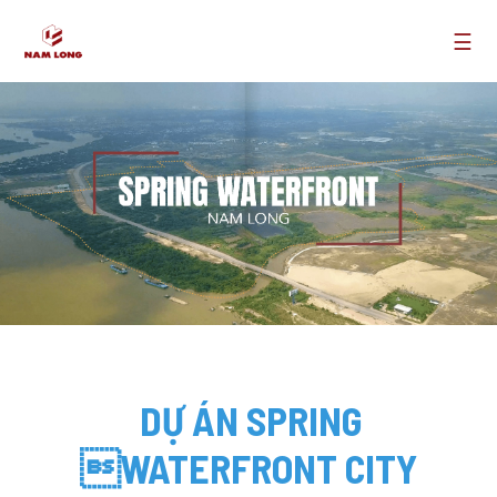
☰
DỰ ÁN SPRING
WATERFRONT CITY