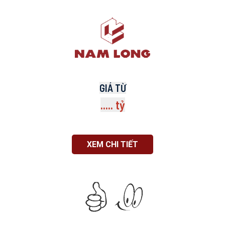
GIÁ TỪ
..... tỷ
XEM CHI TIẾT