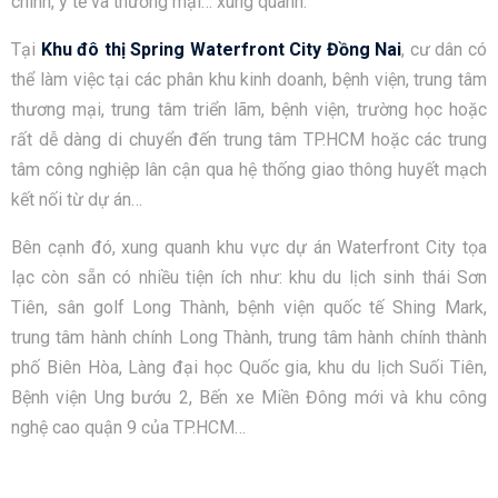
chính, y tế và thương mại… xung quanh.
Tại
Khu đô thị Spring Waterfront City Đồng Nai
, cư dân có
thể làm việc tại các phân khu kinh doanh, bệnh viện, trung tâm
thương mại, trung tâm triển lãm, bệnh viện, trường học hoặc
rất dễ dàng di chuyển đến trung tâm TP.HCM hoặc các trung
tâm công nghiệp lân cận qua hệ thống giao thông huyết mạch
kết nối từ dự án…
Bên cạnh đó, xung quanh khu vực dự án Waterfront City tọa
lạc còn sẵn có nhiều tiện ích như: khu du lịch sinh thái Sơn
Tiên, sân golf Long Thành, bệnh viện quốc tế Shing Mark,
trung tâm hành chính Long Thành, trung tâm hành chính thành
phố Biên Hòa, Làng đại học Quốc gia, khu du lịch Suối Tiên,
Bệnh viện Ung bướu 2, Bến xe Miền Đông mới và khu công
nghệ cao quận 9 của TP.HCM…